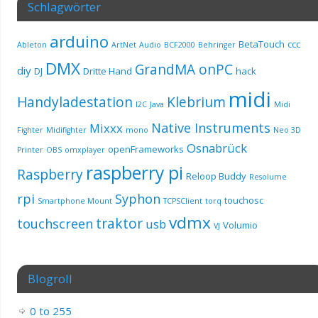
Schlagwörter
arduino
BetaTouch
ccc
Ableton
ArtNet
Audio
BCF2000
Behringer
DMX
GrandMA onPC
diy
DJ
Dritte Hand
hack
midi
Handyladestation
Klebrium
I2C
Java
Midi
Native Instruments
Mixxx
Fighter
Midifighter
mono
Neo 3D
Osnabrück
openFrameworks
Printer
OBS
omxplayer
raspberry pi
Raspberry
Reloop Buddy
Resolume
rpi
Syphon
touchosc
Smartphone Mount
TCPSClient
torq
vdmx
traktor
touchscreen
usb
Volumio
VJ
Blogroll
0 to 255