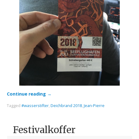
Continue reading
→
Tagged
#wasserstifter
,
Deichbrand 2018
,
Jean-Pierre
Festivalkoffer