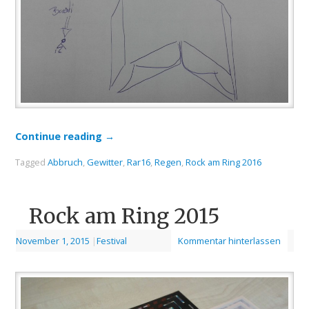
Continue reading
→
Tagged
Abbruch
,
Gewitter
,
Rar16
,
Regen
,
Rock am Ring 2016
Rock am Ring 2015
November 1, 2015
|
Festival
Kommentar hinterlassen