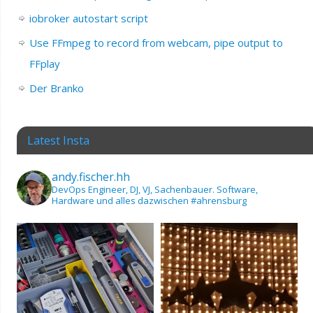
iobroker autostart script
Use FFmpeg to record from webcam, pipe output to
FFplay
Der Branko
Latest Insta
andy.fischer.hh
DevOps Engineer, DJ, VJ, Sachenbauer.
Software,
Hardware und alles dazwischen
#ahrensburg