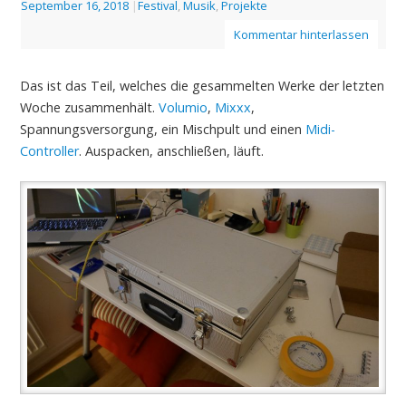
September 16, 2018
|
Festival
,
Musik
,
Projekte
Kommentar hinterlassen
Das ist das Teil, welches die gesammelten Werke der letzten
Woche zusammenhält.
Volumio
,
Mixxx
,
Spannungsversorgung, ein Mischpult und einen
Midi-
Controller
. Auspacken, anschließen, läuft.