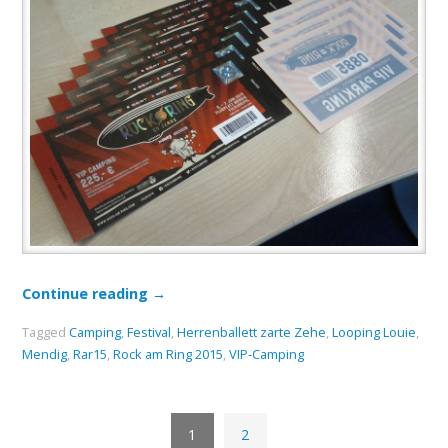
Continue reading
→
Tagged
Camping
,
Festival
,
Herrenballett zarte Zehe
,
Looping Louie
,
Mendig
,
Rar15
,
Rock am Ring 2015
,
VIP-Camping
1
2