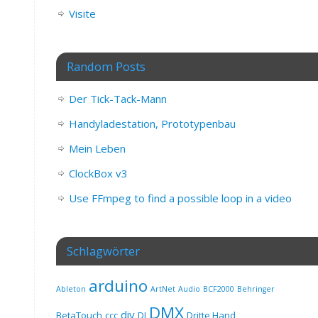
Visite
Random Posts
Der Tick-Tack-Mann
Handyladestation, Prototypenbau
Mein Leben
ClockBox v3
Use FFmpeg to find a possible loop in a video
Schlagwörter
arduino
Ableton
ArtNet
Audio
BCF2000
Behringer
DMX
diy
BetaTouch
ccc
DJ
Dritte Hand