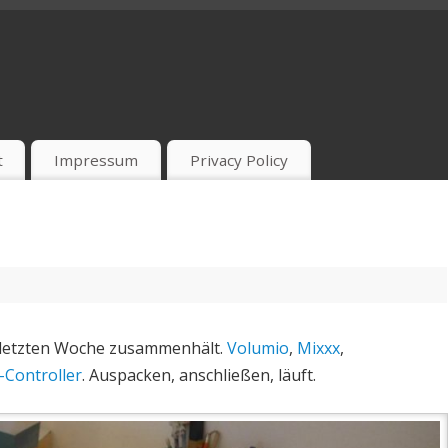
t
Impressum
Privacy Policy
r letzten Woche zusammenhält.
Volumio
,
Mixxx
,
-Controller
. Auspacken, anschließen, läuft.