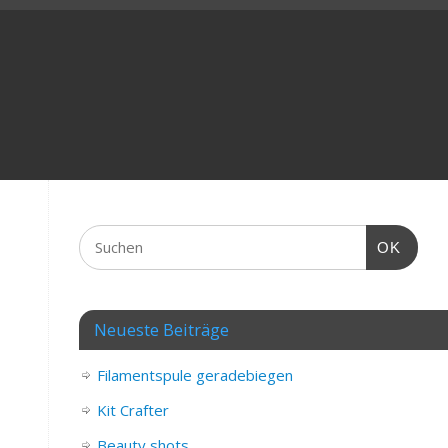
OK
Neueste Beiträge
Filamentspule geradebiegen
Kit Crafter
Beauty shots