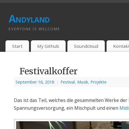
Andyland
EVERYONE IS WELCOME
Start
My Github
Soundcloud
Kontak
Festivalkoffer
September 16, 2018
|
Festival
,
Musik
,
Projekte
Das ist das Teil, welches die gesammelten Werke de
Spannungsversorgung, ein Mischpult und einen
Midi