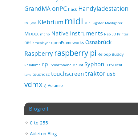
GrandMA onPC
Handyladestation
hack
midi
Klebrium
I2C
Java
Midi Fighter
Midifighter
Native Instruments
Mixxx
mono
Neo 3D Printer
Osnabrück
openFrameworks
OBS
omxplayer
raspberry pi
Raspberry
Reloop Buddy
rpi
Syphon
Resolume
Smartphone Mount
TCPSClient
traktor
touchscreen
usb
touchosc
torq
vdmx
Volumio
VJ
Blogroll
0 to 255
Ableton Blog