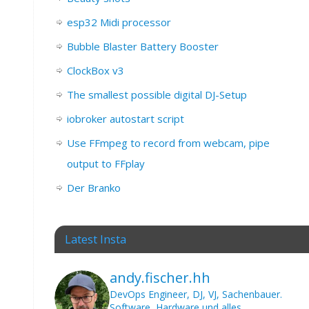
esp32 Midi processor
Bubble Blaster Battery Booster
ClockBox v3
The smallest possible digital DJ-Setup
iobroker autostart script
Use FFmpeg to record from webcam, pipe
output to FFplay
Der Branko
Latest Insta
andy.fischer.hh
DevOps Engineer, DJ, VJ, Sachenbauer.
Software, Hardware und alles