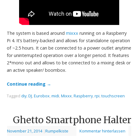
The system is based around
mixxx
running on a Raspberry
Pi 4. It’s battery-backed and allows for standalone operation
of ~2.5 hours. It can be connected to a power outlet anytime
for uninterrupted operation over a longer period. It features
2*mono out and allows to be connected to a mixing desk or
an active speaker/ boombox.
Continue reading
→
Tagged
diy
,
DJ
,
Eurobox
,
midi
,
Mixxx
,
Raspberry
,
rpi
,
touchscreen
Ghetto Smartphone Halter
November 21, 2014
|
Rumpelkiste
Kommentar hinterlassen