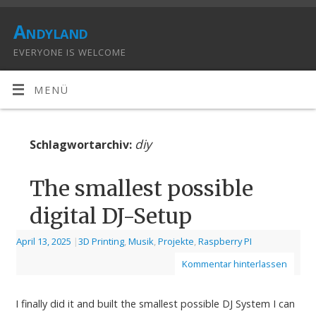
Andyland
EVERYONE IS WELCOME
MENÜ
diy
Schlagwortarchiv:
The smallest possible
digital DJ-Setup
April 13, 2025
|
3D Printing
,
Musik
,
Projekte
,
Raspberry PI
Kommentar hinterlassen
I finally did it and built the smallest possible DJ System I can