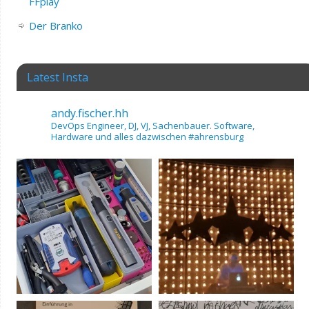
FFplay
Der Branko
Latest Insta
andy.fischer.hh
DevOps Engineer, DJ, VJ, Sachenbauer.
Software,
Hardware und alles dazwischen
#ahrensburg