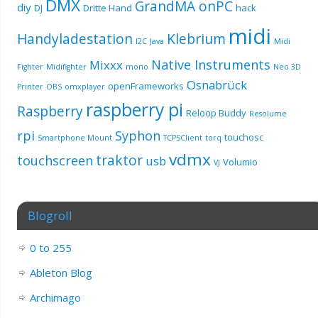
DMX
GrandMA onPC
diy
DJ
Dritte Hand
hack
midi
Handyladestation
Klebrium
I2C
Java
Midi
Native Instruments
Mixxx
Fighter
Midifighter
mono
Neo 3D
Osnabrück
openFrameworks
Printer
OBS
omxplayer
raspberry pi
Raspberry
Reloop Buddy
Resolume
rpi
Syphon
touchosc
Smartphone Mount
TCPSClient
torq
vdmx
traktor
touchscreen
usb
Volumio
VJ
Blogroll
0 to 255
Ableton Blog
Archimago