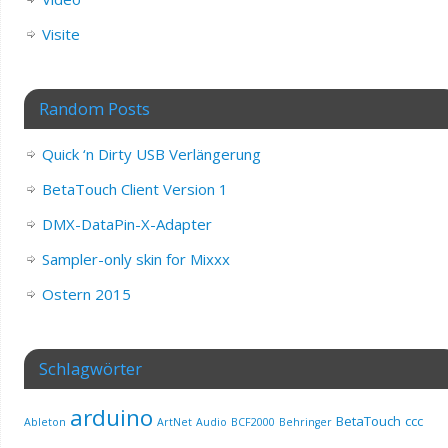
Visite
Random Posts
Quick ‘n Dirty USB Verlängerung
BetaTouch Client Version 1
DMX-DataPin-X-Adapter
Sampler-only skin for Mixxx
Ostern 2015
Schlagwörter
arduino
BetaTouch
ccc
Ableton
ArtNet
Audio
BCF2000
Behringer