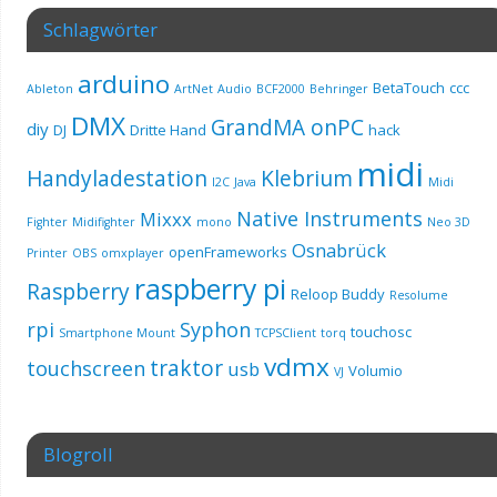
Schlagwörter
arduino
BetaTouch
ccc
Ableton
ArtNet
Audio
BCF2000
Behringer
DMX
GrandMA onPC
diy
DJ
Dritte Hand
hack
midi
Handyladestation
Klebrium
I2C
Java
Midi
Native Instruments
Mixxx
Fighter
Midifighter
mono
Neo 3D
Osnabrück
openFrameworks
Printer
OBS
omxplayer
raspberry pi
Raspberry
Reloop Buddy
Resolume
rpi
Syphon
touchosc
Smartphone Mount
TCPSClient
torq
vdmx
traktor
touchscreen
usb
Volumio
VJ
Blogroll