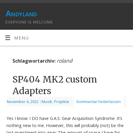
Andyland
EVERYONE IS WELCOME
MENÜ
roland
Schlagwortarchiv:
SP404 MK2 custom
Adapters
November 4, 2022
|
Musik
,
Projekte
Kommentar hinterlassen
Yes I know: I DO have G.A.S: Gear Acquisition Syndrome. It’s
nothing new to me. However, this will probably (not) be the
last investment into gear: The amount of space I have for