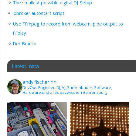
The smallest possible digital DJ-Setup
iobroker autostart script
Use FFmpeg to record from webcam, pipe output to
FFplay
Der Branko
Latest Insta
andy.fischer.hh
DevOps Engineer, DJ, VJ, Sachenbauer.
Software,
Hardware und alles dazwischen
#ahrensburg