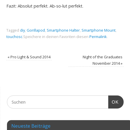
Fazit: Absolut perfekt. Ab-so-lut perfekt.
Tagged
diy
,
Gorillapod
,
Smartphone Halter
,
Smartphone Mount
,
touchosc
.
Speichere in deinen Favoriten diesen
Permalink
.
«
Pro Light & Sound 2014
Night of the Graduates
November 2014
»
OK
Neueste Beiträge