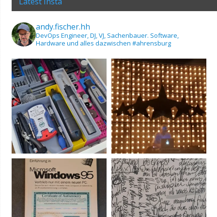
Latest Insta
andy.fischer.hh
DevOps Engineer, DJ, VJ, Sachenbauer.
Software,
Hardware und alles dazwischen
#ahrensburg