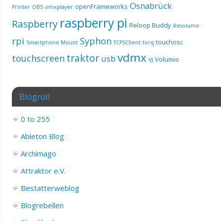
Osnabrück
openFrameworks
Printer
OBS
omxplayer
raspberry pi
Raspberry
Reloop Buddy
Resolume
rpi
Syphon
touchosc
Smartphone Mount
TCPSClient
torq
vdmx
traktor
touchscreen
usb
Volumio
VJ
Blogroll
0 to 255
Ableton Blog
Archimago
Attraktor e.V.
Bestatterweblog
Blogrebellen