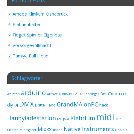
Random Posts
Ameos Klinikum Osnabrück
Platinenhalter
Fidget Spinner Eigenbau
Vorsorgevollmacht
Tamiya Bull Head
Schlagwörter
arduino
BetaTouch
ccc
Ableton
ArtNet
Audio
BCF2000
Behringer
DMX
GrandMA onPC
diy
DJ
Dritte Hand
hack
midi
Handyladestation
Klebrium
I2C
Java
Midi
Native Instruments
Mixxx
Fighter
Midifighter
mono
Neo 3D