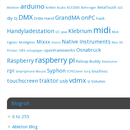
arduino
BetaTouch
ccc
Ableton
ArtNet
Audio
BCF2000
Behringer
DMX
GrandMA onPC
diy
DJ
Dritte Hand
hack
midi
Handyladestation
Klebrium
I2C
Java
Midi
Native Instruments
Mixxx
Fighter
Midifighter
mono
Neo 3D
Osnabrück
openFrameworks
Printer
OBS
omxplayer
raspberry pi
Raspberry
Reloop Buddy
Resolume
rpi
Syphon
touchosc
Smartphone Mount
TCPSClient
torq
vdmx
traktor
touchscreen
usb
Volumio
VJ
Blogroll
0 to 255
Ableton Blog