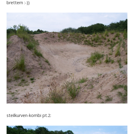
brettern :-))
steilkurven-kombi pt.2: