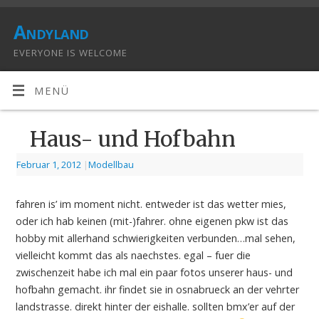
Andyland
EVERYONE IS WELCOME
MENÜ
Haus- und Hofbahn
Februar 1, 2012
|
Modellbau
fahren is’ im moment nicht. entweder ist das wetter mies,
oder ich hab keinen (mit-)fahrer. ohne eigenen pkw ist das
hobby mit allerhand schwierigkeiten verbunden…mal sehen,
vielleicht kommt das als naechstes. egal – fuer die
zwischenzeit habe ich mal ein paar fotos unserer haus- und
hofbahn gemacht. ihr findet sie in osnabrueck an der vehrter
landstrasse. direkt hinter der eishalle. sollten bmx’er auf der