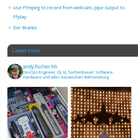
Use FFmpeg to record from webcam, pipe output to
FFplay
Der Branko
Latest Insta
andy.fischer.hh
DevOps Engineer, DJ, VJ, Sachenbauer.
Software,
Hardware und alles dazwischen
#ahrensburg