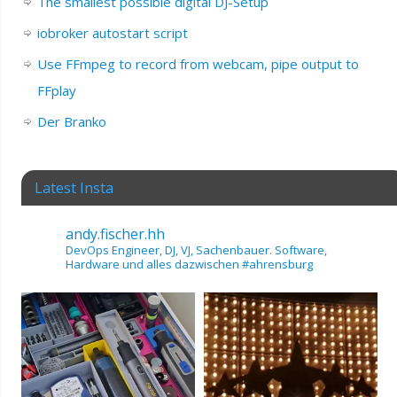
The smallest possible digital DJ-Setup
iobroker autostart script
Use FFmpeg to record from webcam, pipe output to
FFplay
Der Branko
Latest Insta
andy.fischer.hh
DevOps Engineer, DJ, VJ, Sachenbauer.
Software,
Hardware und alles dazwischen
#ahrensburg