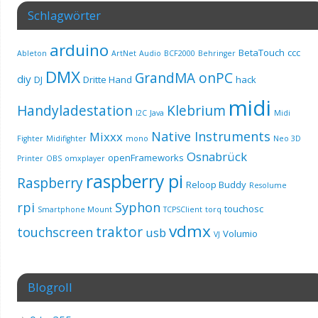
Schlagwörter
arduino
BetaTouch
ccc
Ableton
ArtNet
Audio
BCF2000
Behringer
DMX
GrandMA onPC
diy
DJ
Dritte Hand
hack
midi
Handyladestation
Klebrium
I2C
Java
Midi
Native Instruments
Mixxx
Fighter
Midifighter
mono
Neo 3D
Osnabrück
openFrameworks
Printer
OBS
omxplayer
raspberry pi
Raspberry
Reloop Buddy
Resolume
rpi
Syphon
touchosc
Smartphone Mount
TCPSClient
torq
vdmx
traktor
touchscreen
usb
Volumio
VJ
Blogroll