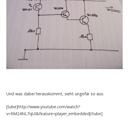
Und was dabei herauskommt, sieht ungefär so aus:
[tube]http://www.youtube.com/watch?
v=tlM24NL7qUI&feature=player_embedded[/tube]