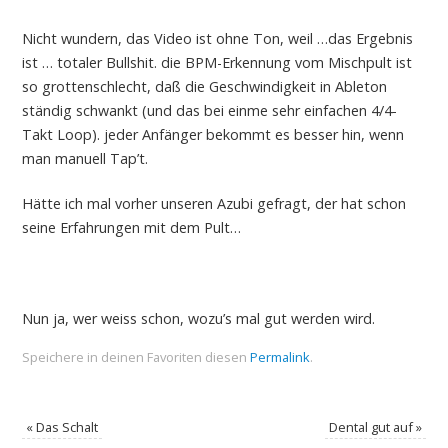
Nicht wundern, das Video ist ohne Ton, weil …das Ergebnis
ist … totaler Bullshit. die BPM-Erkennung vom Mischpult ist
so grottenschlecht, daß die Geschwindigkeit in Ableton
ständig schwankt (und das bei einme sehr einfachen 4/4-
Takt Loop). jeder Anfänger bekommt es besser hin, wenn
man manuell Tap’t.
Hätte ich mal vorher unseren Azubi gefragt, der hat schon
seine Erfahrungen mit dem Pult…
Nun ja, wer weiss schon, wozu’s mal gut werden wird.
Speichere in deinen Favoriten diesen
Permalink
.
«
Das Schalt
Dental gut auf
»