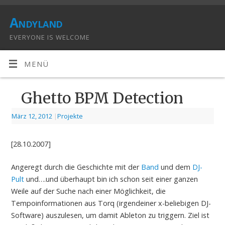
Andyland
EVERYONE IS WELCOME
MENÜ
Ghetto BPM Detection
März 12, 2012
|
Projekte
[28.10.2007]
Angeregt durch die Geschichte mit der
Band
und dem
DJ-
Pult
und….und überhaupt bin ich schon seit einer ganzen
Weile auf der Suche nach einer Möglichkeit, die
Tempoinformationen aus Torq (irgendeiner x-beliebigen DJ-
Software) auszulesen, um damit Ableton zu triggern. Ziel ist