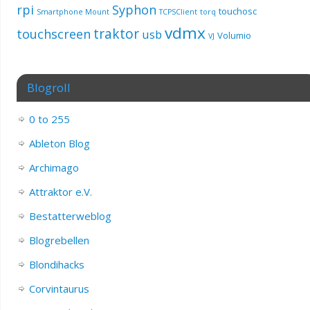
rpi
Syphon
touchosc
Smartphone Mount
TCPSClient
torq
vdmx
traktor
touchscreen
usb
Volumio
VJ
Blogroll
0 to 255
Ableton Blog
Archimago
Attraktor e.V.
Bestatterweblog
Blogrebellen
Blondihacks
Corvintaurus