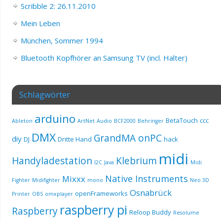
Scribble 2: 26.11.2010
Mein Leben
München, Sommer 1994
Bluetooth Kopfhörer an Samsung TV (incl. Halter)
Schlagwörter
arduino
BetaTouch
ccc
Ableton
ArtNet
Audio
BCF2000
Behringer
DMX
GrandMA onPC
diy
DJ
Dritte Hand
hack
midi
Handyladestation
Klebrium
I2C
Java
Midi
Native Instruments
Mixxx
Fighter
Midifighter
mono
Neo 3D
Osnabrück
openFrameworks
Printer
OBS
omxplayer
raspberry pi
Raspberry
Reloop Buddy
Resolume