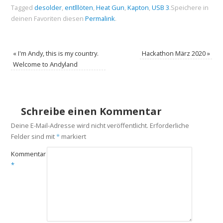
Tagged
desolder
,
entlllöten
,
Heat Gun
,
Kapton
,
USB 3
.
Speichere in
deinen Favoriten diesen
Permalink
.
«
I'm Andy, this is my country.
Hackathon März 2020
»
Welcome to Andyland
Schreibe einen Kommentar
Deine E-Mail-Adresse wird nicht veröffentlicht.
Erforderliche
Felder sind mit
*
markiert
Kommentar
*