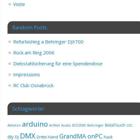
Visite
Random Posts
Refurbishing a Behringer DJX700
Rock am Ring 2006
Diebstahlsicherung für eine Spendendose
Impressions
RC Club Osnabrück
Schlagwörter
arduino
BetaTouch
ccc
Ableton
ArtNet
Audio
BCF2000
Behringer
DMX
GrandMA onPC
diy
DJ
Dritte Hand
hack