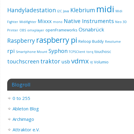
midi
Handyladestation
Klebrium
I2C
Java
Midi
Native Instruments
Mixxx
Fighter
Midifighter
mono
Neo 3D
Osnabrück
openFrameworks
Printer
OBS
omxplayer
raspberry pi
Raspberry
Reloop Buddy
Resolume
rpi
Syphon
touchosc
Smartphone Mount
TCPSClient
torq
vdmx
traktor
touchscreen
usb
Volumio
VJ
Blogroll
0 to 255
Ableton Blog
Archimago
Attraktor e.V.