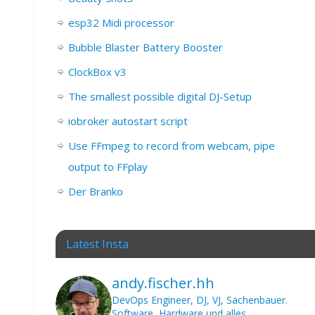
esp32 Midi processor
Bubble Blaster Battery Booster
ClockBox v3
The smallest possible digital DJ-Setup
iobroker autostart script
Use FFmpeg to record from webcam, pipe
output to FFplay
Der Branko
Latest Insta
andy.fischer.hh
DevOps Engineer, DJ, VJ, Sachenbauer.
Software, Hardware und alles