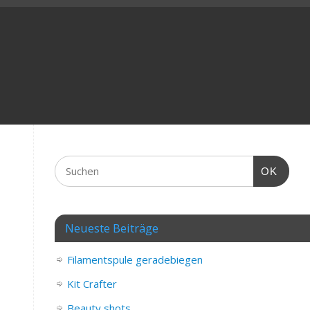
OK
Neueste Beiträge
Filamentspule geradebiegen
Kit Crafter
Beauty shots