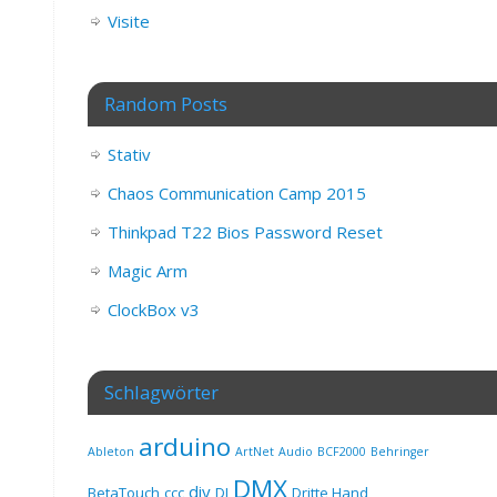
Visite
Random Posts
Stativ
Chaos Communication Camp 2015
Thinkpad T22 Bios Password Reset
Magic Arm
ClockBox v3
Schlagwörter
arduino
Ableton
ArtNet
Audio
BCF2000
Behringer
DMX
diy
BetaTouch
ccc
DJ
Dritte Hand