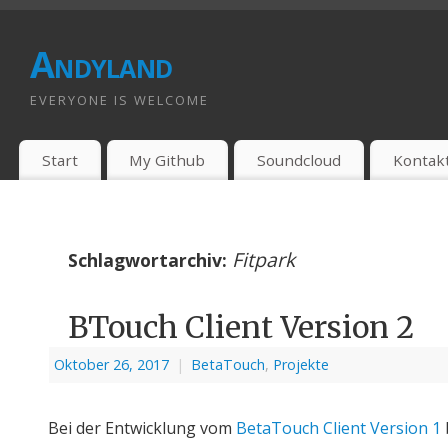
Andyland
EVERYONE IS WELCOME
Start
My Github
Soundcloud
Kontak
Fitpark
Schlagwortarchiv:
BTouch Client Version 2
Oktober 26, 2017
|
BetaTouch
,
Projekte
Bei der Entwicklung vom
BetaTouch Client Version 1