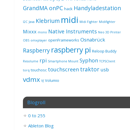
GrandMA onPC
Handyladestation
hack
midi
Klebrium
I2C
Java
Midi Fighter
Midifighter
Native Instruments
Mixxx
mono
Neo 3D Printer
Osnabrück
openFrameworks
OBS
omxplayer
raspberry pi
Raspberry
Reloop Buddy
rpi
Syphon
Resolume
Smartphone Mount
TCPSClient
traktor
touchscreen
usb
touchosc
torq
vdmx
Volumio
VJ
Blogroll
0 to 255
Ableton Blog