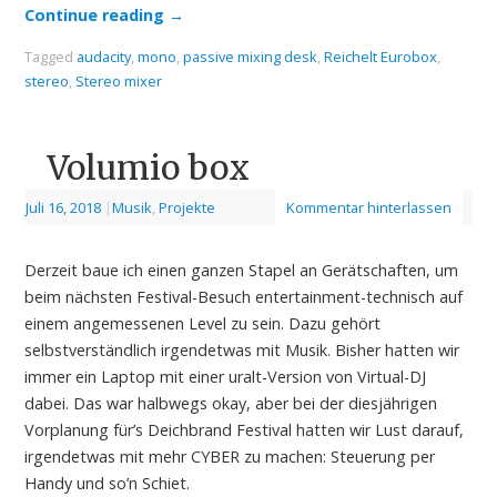
Continue reading
→
Tagged
audacity
,
mono
,
passive mixing desk
,
Reichelt Eurobox
,
stereo
,
Stereo mixer
Volumio box
Juli 16, 2018
|
Musik
,
Projekte
Kommentar hinterlassen
Derzeit baue ich einen ganzen Stapel an Gerätschaften, um
beim nächsten Festival-Besuch entertainment-technisch auf
einem angemessenen Level zu sein. Dazu gehört
selbstverständlich irgendetwas mit Musik. Bisher hatten wir
immer ein Laptop mit einer uralt-Version von Virtual-DJ
dabei. Das war halbwegs okay, aber bei der diesjährigen
Vorplanung für’s Deichbrand Festival hatten wir Lust darauf,
irgendetwas mit mehr CYBER zu machen: Steuerung per
Handy und so’n Schiet.