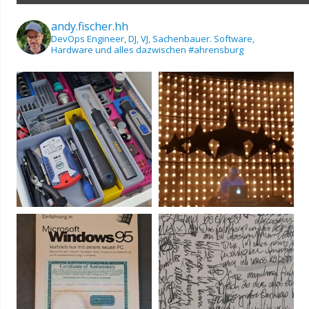
andy.fischer.hh
DevOps Engineer, DJ, VJ, Sachenbauer.
Software,
Hardware und alles dazwischen
#ahrensburg