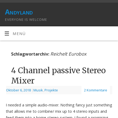
Andyland
EVERYONE IS WELCOME
MENÜ
Reichelt Eurobox
Schlagwortarchiv:
4 Channel passive Stereo
Mixer
Oktober 6, 2018
|
Musik
,
Projekte
2 Kommentare
I needed a simple audio-mixer. Nothing fancy just something
that allows me to combine/ mix up to 4 stereo inputs and
feed them into a home-stereo system. I found a promising