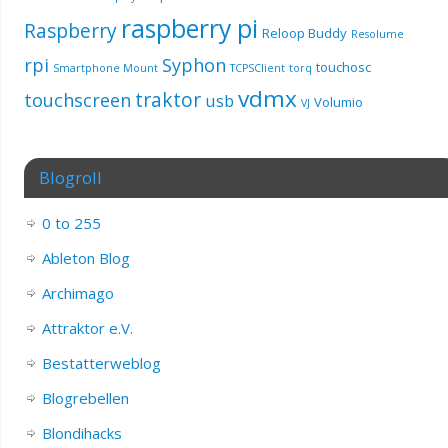
raspberry pi
Raspberry
Reloop Buddy
Resolume
rpi
Syphon
touchosc
Smartphone Mount
TCPSClient
torq
vdmx
traktor
touchscreen
usb
Volumio
VJ
Blogroll
0 to 255
Ableton Blog
Archimago
Attraktor e.V.
Bestatterweblog
Blogrebellen
Blondihacks