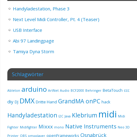
Handyladestation, Phase 3
Next Level Midi Controller, Pt. 4 (Teaser)
USB Interface
Abi 97 Landingpage
Tamiya Dyna Storm
Schlagwörter
arduino
BetaTouch
ccc
Ableton
ArtNet
Audio
BCF2000
Behringer
DMX
GrandMA onPC
diy
DJ
Dritte Hand
hack
midi
Handyladestation
Klebrium
I2C
Java
Midi
Native Instruments
Mixxx
Fighter
Midifighter
mono
Neo 3D
Osnabrück
openFrameworks
Printer
OBS
omxplayer