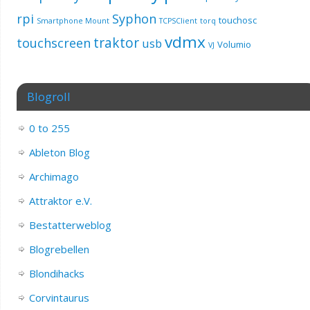
rpi
Syphon
touchosc
Smartphone Mount
TCPSClient
torq
vdmx
traktor
touchscreen
usb
Volumio
VJ
Blogroll
0 to 255
Ableton Blog
Archimago
Attraktor e.V.
Bestatterweblog
Blogrebellen
Blondihacks
Corvintaurus