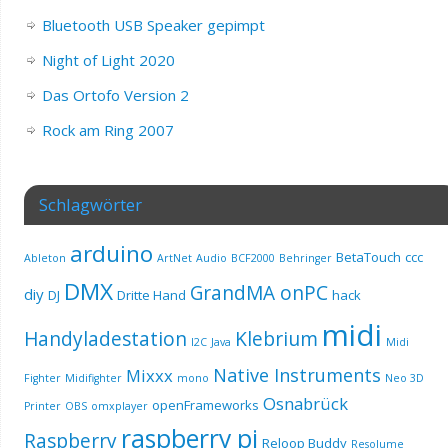
Bluetooth USB Speaker gepimpt
Night of Light 2020
Das Ortofo Version 2
Rock am Ring 2007
Schlagwörter
arduino
BetaTouch
ccc
Ableton
ArtNet
Audio
BCF2000
Behringer
DMX
GrandMA onPC
diy
DJ
Dritte Hand
hack
midi
Handyladestation
Klebrium
I2C
Java
Midi
Native Instruments
Mixxx
Fighter
Midifighter
mono
Neo 3D
Osnabrück
openFrameworks
Printer
OBS
omxplayer
raspberry pi
Raspberry
Reloop Buddy
Resolume