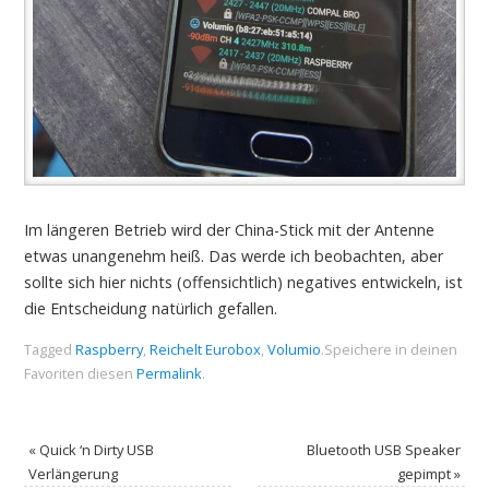
Im längeren Betrieb wird der China-Stick mit der Antenne
etwas unangenehm heiß. Das werde ich beobachten, aber
sollte sich hier nichts (offensichtlich) negatives entwickeln, ist
die Entscheidung natürlich gefallen.
Tagged
Raspberry
,
Reichelt Eurobox
,
Volumio
.
Speichere in deinen
Favoriten diesen
Permalink
.
«
Quick ‘n Dirty USB
Bluetooth USB Speaker
Verlängerung
gepimpt
»