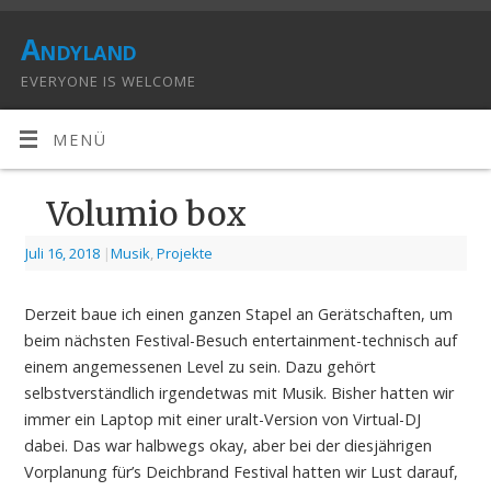
Andyland
EVERYONE IS WELCOME
MENÜ
Volumio box
Juli 16, 2018
|
Musik
,
Projekte
Derzeit baue ich einen ganzen Stapel an Gerätschaften, um
beim nächsten Festival-Besuch entertainment-technisch auf
einem angemessenen Level zu sein. Dazu gehört
selbstverständlich irgendetwas mit Musik. Bisher hatten wir
immer ein Laptop mit einer uralt-Version von Virtual-DJ
dabei. Das war halbwegs okay, aber bei der diesjährigen
Vorplanung für’s Deichbrand Festival hatten wir Lust darauf,