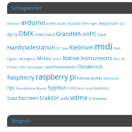
Schlagwörter
arduino
BetaTouch
ccc
Ableton
ArtNet
Audio
BCF2000
Behringer
DMX
GrandMA onPC
diy
DJ
Dritte Hand
hack
midi
Handyladestation
Klebrium
I2C
Java
Midi
Native Instruments
Mixxx
Fighter
Midifighter
mono
Neo 3D
Osnabrück
openFrameworks
Printer
OBS
omxplayer
raspberry pi
Raspberry
Reloop Buddy
Resolume
rpi
Syphon
touchosc
Smartphone Mount
TCPSClient
torq
vdmx
traktor
touchscreen
usb
Volumio
VJ
Blogroll