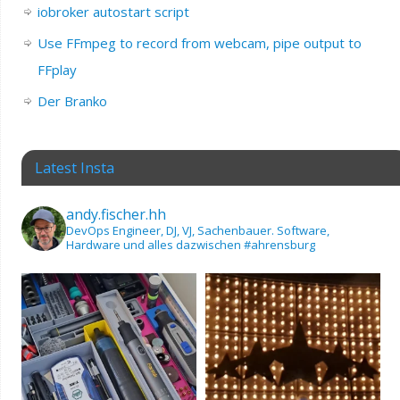
iobroker autostart script
Use FFmpeg to record from webcam, pipe output to
FFplay
Der Branko
Latest Insta
andy.fischer.hh
DevOps Engineer, DJ, VJ, Sachenbauer.
Software,
Hardware und alles dazwischen
#ahrensburg