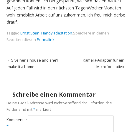
gewinnen können. Ich bin gespannt, wie sich das entwickelt.
Auf jeden Fall wird in den nächsten TagenWochenMonaten
wohl erheblich Arbeit auf uns zukommen. Ich freu’ mich derbe
drauf.
Tagged
Ernst Stein
,
Handyladestation
.
Speichere in deinen
Favoriten diesen
Permalink
.
«
Give her a house and she’ll
Kamera-Adapter für ein
make it a home
Mikrofonstativ
»
Schreibe einen Kommentar
Deine E-Mail-Adresse wird nicht veröffentlicht.
Erforderliche
Felder sind mit
*
markiert
Kommentar
*