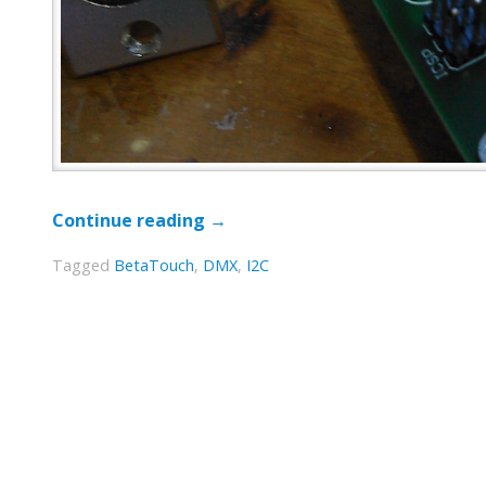
Continue reading
→
Tagged
BetaTouch
,
DMX
,
I2C