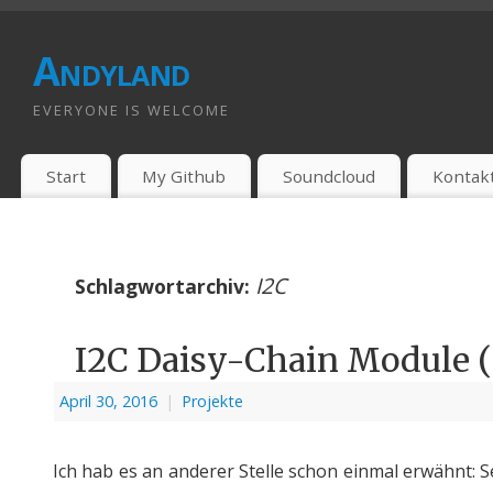
Andyland
EVERYONE IS WELCOME
Start
My Github
Soundcloud
Kontak
I2C
Schlagwortarchiv:
I2C Daisy-Chain Module 
April 30, 2016
|
Projekte
Ich hab es an anderer Stelle schon einmal erwähnt: 