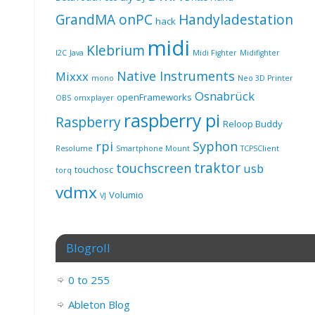
GrandMA onPC
Handyladestation
hack
midi
Klebrium
I2C
Java
Midi Fighter
Midifighter
Native Instruments
Mixxx
mono
Neo 3D Printer
Osnabrück
openFrameworks
OBS
omxplayer
raspberry pi
Raspberry
Reloop Buddy
rpi
Syphon
Resolume
Smartphone Mount
TCPSClient
traktor
touchscreen
usb
touchosc
torq
vdmx
Volumio
VJ
Blogroll
0 to 255
Ableton Blog