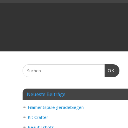
OK
Neueste Beiträge
Filamentspule geradebiegen
Kit Crafter
Beauty shots