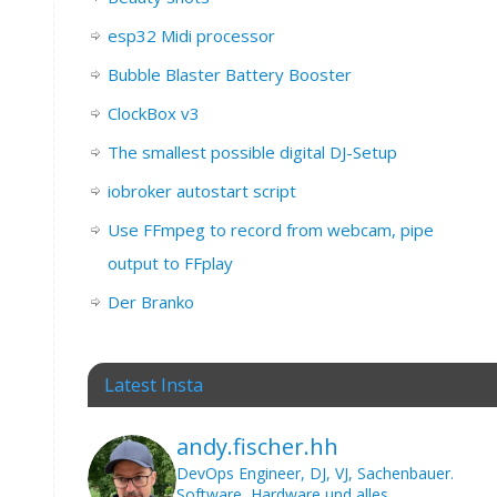
esp32 Midi processor
Bubble Blaster Battery Booster
ClockBox v3
The smallest possible digital DJ-Setup
iobroker autostart script
Use FFmpeg to record from webcam, pipe
output to FFplay
Der Branko
Latest Insta
andy.fischer.hh
DevOps Engineer, DJ, VJ, Sachenbauer.
Software, Hardware und alles