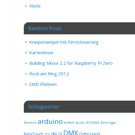
Visite
Random Posts
Kneipenampel mit Fernsteuerung
Kartenleser
Building Mixxx 2.2 for Raspberry Pi Zero
Rock am Ring 2012
SMD Platinen
Schlagwörter
arduino
Ableton
ArtNet
Audio
BCF2000
Behringer
DMX
diy
BetaTouch
ccc
DJ
Dritte Hand