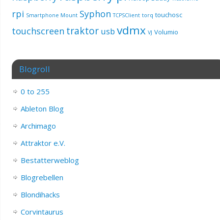
rpi
Syphon
touchosc
Smartphone Mount
TCPSClient
torq
vdmx
traktor
touchscreen
usb
Volumio
VJ
Blogroll
0 to 255
Ableton Blog
Archimago
Attraktor e.V.
Bestatterweblog
Blogrebellen
Blondihacks
Corvintaurus