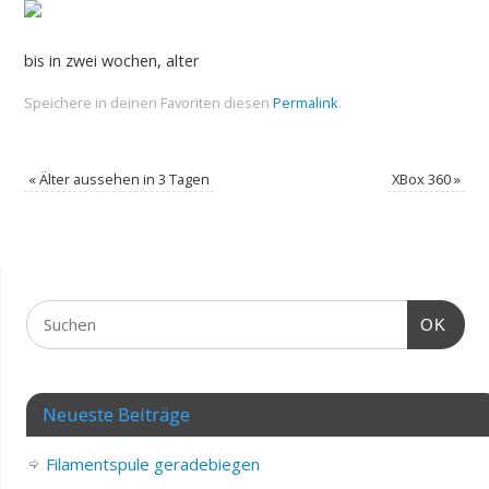
bis in zwei wochen, alter
Speichere in deinen Favoriten diesen
Permalink
.
«
Älter aussehen in 3 Tagen
XBox 360
»
OK
Neueste Beiträge
Filamentspule geradebiegen