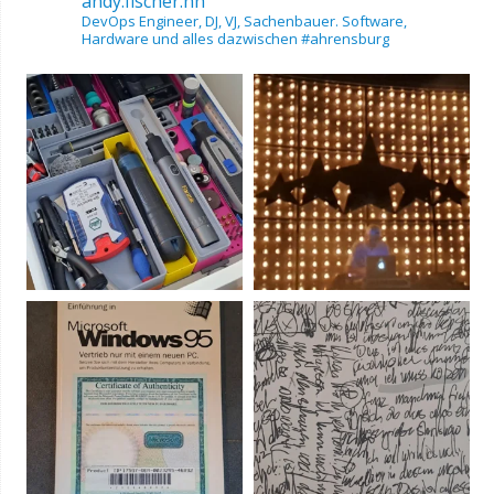
andy.fischer.hh
DevOps Engineer, DJ, VJ, Sachenbauer.
Software,
Hardware und alles dazwischen
#ahrensburg