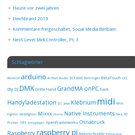
Heute vor zwei Jahren
Deichbrand 2019
Kommentare freigeschaltet, Social Media Bimbam
Next Level Midi Controller, Pt. 3
Schlagwörter
arduino
BetaTouch
ccc
Ableton
ArtNet
Audio
BCF2000
Behringer
DMX
GrandMA onPC
diy
DJ
Dritte Hand
hack
midi
Handyladestation
Klebrium
I2C
Java
Midi
Native Instruments
Mixxx
Fighter
Midifighter
mono
Neo 3D
Osnabrück
openFrameworks
Printer
OBS
omxplayer
raspberry pi
Raspberry
Reloop Buddy
Resolume