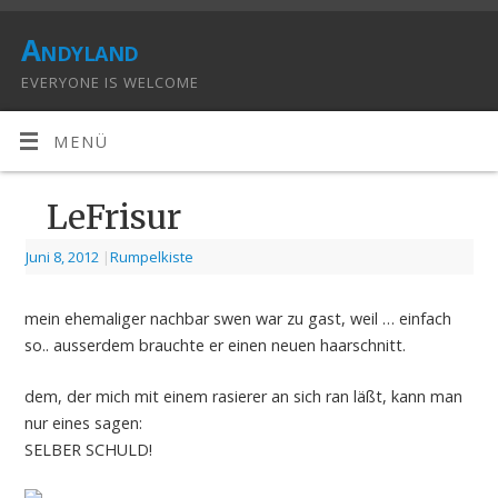
Andyland
EVERYONE IS WELCOME
MENÜ
LeFrisur
Juni 8, 2012
|
Rumpelkiste
mein ehemaliger nachbar swen war zu gast, weil … einfach
so.. ausserdem brauchte er einen neuen haarschnitt.
dem, der mich mit einem rasierer an sich ran läßt, kann man
nur eines sagen:
SELBER SCHULD!