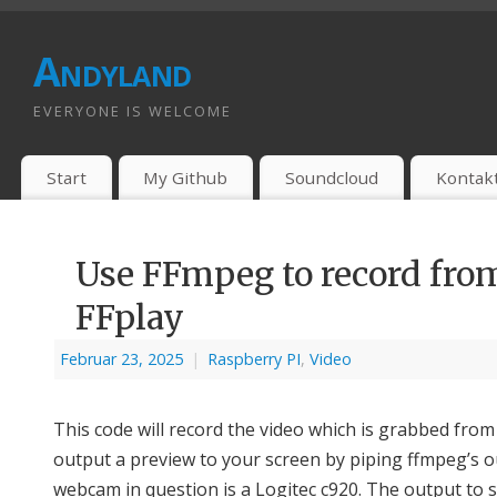
Andyland
EVERYONE IS WELCOME
Start
My Github
Soundcloud
Kontak
Use FFmpeg to record fro
FFplay
Februar 23, 2025
|
Raspberry PI
,
Video
This code will record the video which is grabbed from a
output a preview to your screen by piping ffmpeg’s ou
webcam in question is a Logitec c920. The output to s