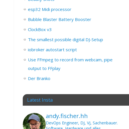
esp32 Midi processor
Bubble Blaster Battery Booster
ClockBox v3
The smallest possible digital DJ-Setup
iobroker autostart script
Use FFmpeg to record from webcam, pipe
output to FFplay
Der Branko
Latest Insta
andy.fischer.hh
DevOps Engineer, DJ, VJ, Sachenbauer.
Software, Hardware und alles