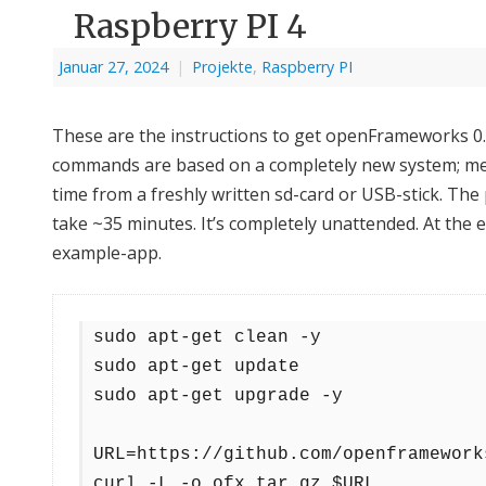
Raspberry PI 4
Januar 27, 2024
|
Projekte
,
Raspberry PI
These are the instructions to get openFrameworks 0.1
commands are based on a completely new system; mean
time from a freshly written sd-card or USB-stick. T
take ~35 minutes. It’s completely unattended. At the 
example-app.
sudo apt-get clean -y
sudo apt-get update
sudo apt-get upgrade -y
URL=https://github.com/openframework
curl -L -o ofx.tar.gz $URL