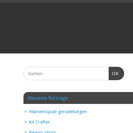
OK
Neueste Beiträge
Filamentspule geradebiegen
Kit Crafter
Beauty shots