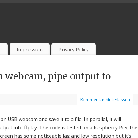
t
Impressum
Privacy Policy
m webcam, pipe output to
Kommentar hinterlassen
n USB webcam and save it to a file. In parallel, it will
tput into ffplay. The code is tested on a Raspberry Pi 5, the
creen has some noticeable lag and low resolution but it’s