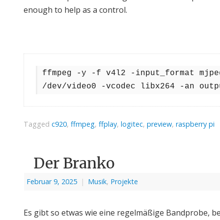
enough to help as a control.
ffmpeg -y -f v4l2 -input_format mjpe
/dev/video0 -vcodec libx264 -an outp
Tagged
c920
,
ffmpeg
,
ffplay
,
logitec
,
preview
,
raspberry pi
Der Branko
Februar 9, 2025
|
Musik
,
Projekte
Es gibt so etwas wie eine regelmäßige Bandprobe, be