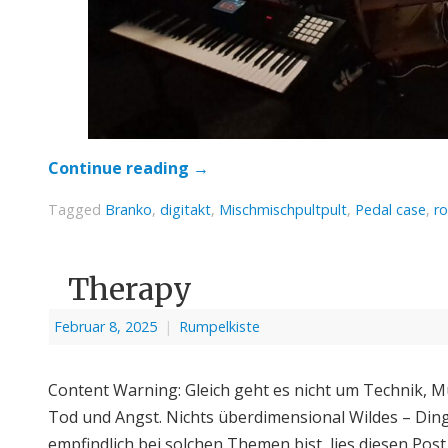
Continue reading
→
Tagged
Branko
,
digitakt
,
Mischmischpultpult
,
Pedal case
,
ro
Therapy
Februar 8, 2025
|
Rumpelkiste
Content Warning: Gleich geht es nicht um Technik, M
Tod und Angst. Nichts überdimensional Wildes – Ding
empfindlich bei solchen Themen bist, lies diesen Post 