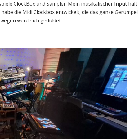
spiele ClockBox und Sampler. Mein musikalischer Input hält
 habe die Midi Clockbox entwickelt, die das ganze Gerümpel
swegen werde ich geduldet.