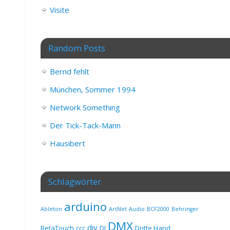
Visite
Random Posts
Bernd fehlt
München, Sommer 1994
Network Something
Der Tick-Tack-Mann
Hausibert
Schlagwörter
arduino
Ableton
ArtNet
Audio
BCF2000
Behringer
DMX
diy
BetaTouch
ccc
DJ
Dritte Hand