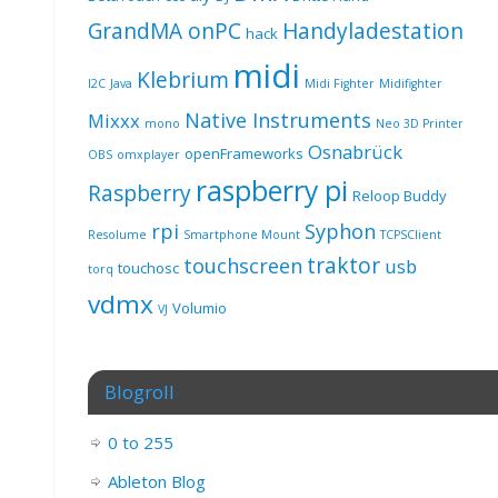
GrandMA onPC
Handyladestation
hack
midi
Klebrium
I2C
Java
Midi Fighter
Midifighter
Native Instruments
Mixxx
mono
Neo 3D Printer
Osnabrück
openFrameworks
OBS
omxplayer
raspberry pi
Raspberry
Reloop Buddy
rpi
Syphon
Resolume
Smartphone Mount
TCPSClient
traktor
touchscreen
usb
touchosc
torq
vdmx
Volumio
VJ
Blogroll
0 to 255
v0.12.0_linuxaarch64_release.tar.gz
Ableton Blog