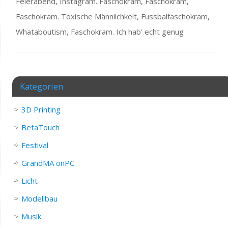
Feierabend, Instagram. Faschokram, Faschokram,
Faschokram. Toxische Männlichkeit, Fussbalfaschokram,
Whataboutism, Faschokram. Ich hab' echt genug
Kategorien
3D Printing
BetaTouch
Festival
GrandMA onPC
Licht
Modellbau
Musik