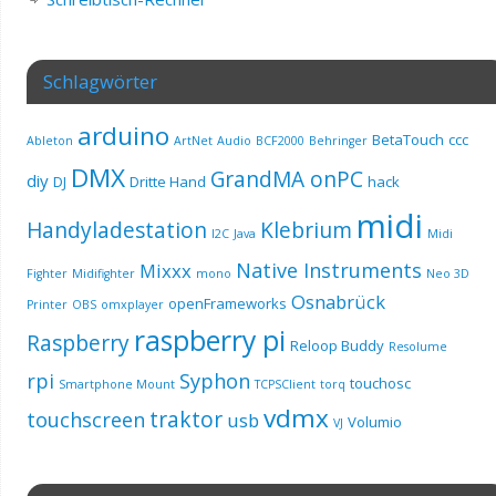
Schlagwörter
arduino
BetaTouch
ccc
Ableton
ArtNet
Audio
BCF2000
Behringer
DMX
GrandMA onPC
diy
DJ
Dritte Hand
hack
midi
Handyladestation
Klebrium
I2C
Java
Midi
Native Instruments
Mixxx
Fighter
Midifighter
mono
Neo 3D
Osnabrück
openFrameworks
Printer
OBS
omxplayer
raspberry pi
Raspberry
Reloop Buddy
Resolume
rpi
Syphon
touchosc
Smartphone Mount
TCPSClient
torq
vdmx
traktor
touchscreen
usb
Volumio
VJ