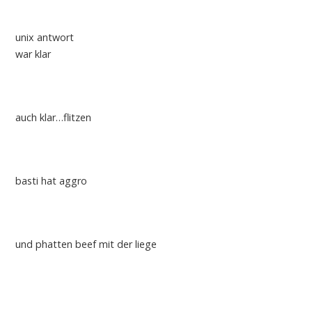
unix antwort
war klar
auch klar…flitzen
basti hat aggro
und phatten beef mit der liege