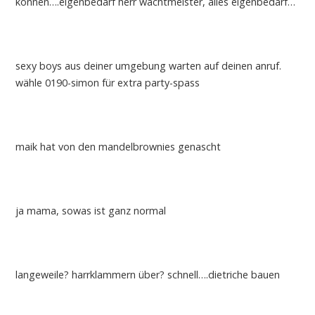
können….eigenbedarf herr wachtmeister, alles eigenbedarf…
sexy boys aus deiner umgebung warten auf deinen anruf.
wähle 0190-simon für extra party-spass
maik hat von den mandelbrownies genascht
ja mama, sowas ist ganz normal
langeweile? harrklammern über? schnell….dietriche bauen