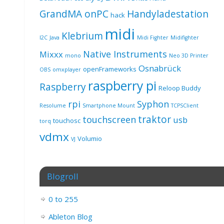
GrandMA onPC
Handyladestation
hack
midi
Klebrium
I2C
Java
Midi Fighter
Midifighter
Native Instruments
Mixxx
mono
Neo 3D Printer
Osnabrück
openFrameworks
OBS
omxplayer
raspberry pi
Raspberry
Reloop Buddy
rpi
Syphon
Resolume
Smartphone Mount
TCPSClient
traktor
touchscreen
usb
touchosc
torq
vdmx
Volumio
VJ
Blogroll
0 to 255
Ableton Blog