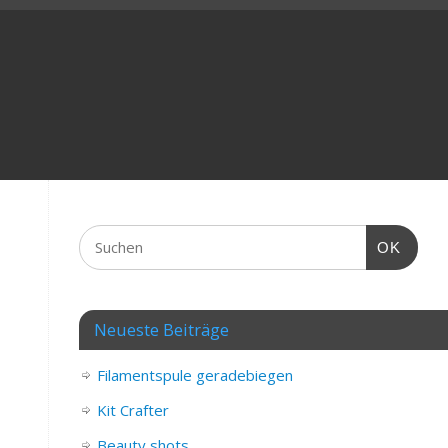
OK
Neueste Beiträge
Filamentspule geradebiegen
Kit Crafter
Beauty shots