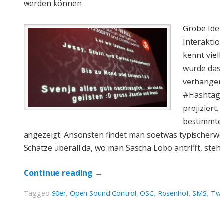
werden können.
Grobe Ide
Interakti
kennt viel
wurde das
verhangen
#Hashtag 
projizier
bestimmte
angezeigt. Ansonsten findet man soetwas typischerw
Schätze überall da, wo man Sascha Lobo antrifft, steh
Continue reading
→
Tagged
90er
,
Open Sound Control
,
OSC
,
Rosenhof
,
SMS
,
Tw