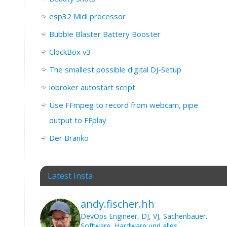
esp32 Midi processor
Bubble Blaster Battery Booster
ClockBox v3
The smallest possible digital DJ-Setup
iobroker autostart script
Use FFmpeg to record from webcam, pipe
output to FFplay
Der Branko
Latest Insta
andy.fischer.hh
DevOps Engineer, DJ, VJ, Sachenbauer.
Software, Hardware und alles