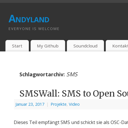
Andyland
EVERYONE IS WELCOME
Start
My Github
Soundcloud
Kontak
SMS
Schlagwortarchiv:
SMSWall: SMS to Open So
Januar 23, 2017
|
Projekte
,
Video
Dieses Teil empfängt SMS und schickt sie als OSC-Dat