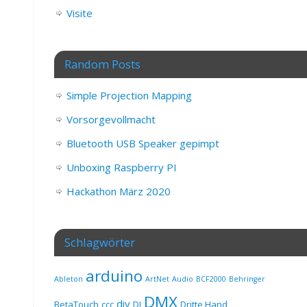
Visite
Random Posts
Simple Projection Mapping
Vorsorgevollmacht
Bluetooth USB Speaker gepimpt
Unboxing Raspberry PI
Hackathon März 2020
Schlagwörter
arduino
Ableton
ArtNet
Audio
BCF2000
Behringer
DMX
diy
BetaTouch
ccc
DJ
Dritte Hand