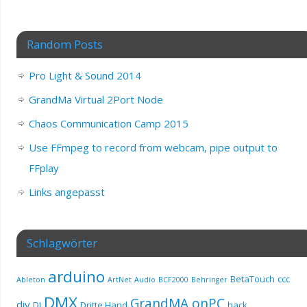
Random Posts
Pro Light & Sound 2014
GrandMa Virtual 2Port Node
Chaos Communication Camp 2015
Use FFmpeg to record from webcam, pipe output to
FFplay
Links angepasst
Schlagwörter
arduino
BetaTouch
ccc
Ableton
ArtNet
Audio
BCF2000
Behringer
DMX
GrandMA onPC
diy
DJ
Dritte Hand
hack