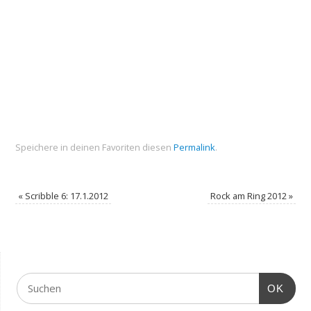
Speichere in deinen Favoriten diesen
Permalink
.
«
Scribble 6: 17.1.2012
Rock am Ring 2012
»
OK