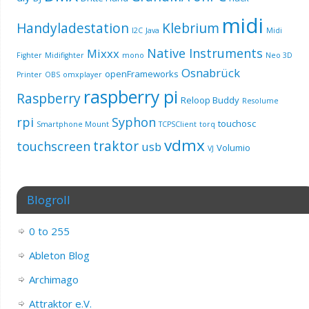
midi
Handyladestation
Klebrium
I2C
Java
Midi
Native Instruments
Mixxx
Fighter
Midifighter
mono
Neo 3D
Osnabrück
openFrameworks
Printer
OBS
omxplayer
raspberry pi
Raspberry
Reloop Buddy
Resolume
rpi
Syphon
touchosc
Smartphone Mount
TCPSClient
torq
vdmx
traktor
touchscreen
usb
Volumio
VJ
Blogroll
0 to 255
Ableton Blog
Archimago
Attraktor e.V.