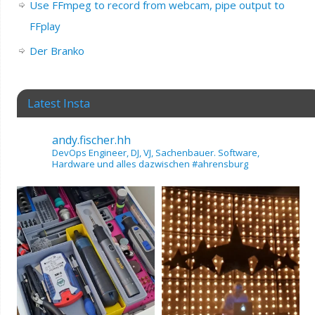
Use FFmpeg to record from webcam, pipe output to
FFplay
Der Branko
Latest Insta
andy.fischer.hh
DevOps Engineer, DJ, VJ, Sachenbauer.
Software,
Hardware und alles dazwischen
#ahrensburg