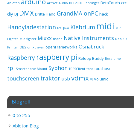
arduino
BetaTouch
ccc
Ableton
ArtNet
Audio
BCF2000
Behringer
DMX
GrandMA onPC
diy
DJ
Dritte Hand
hack
midi
Handyladestation
Klebrium
I2C
Java
Midi
Native Instruments
Mixxx
Fighter
Midifighter
mono
Neo 3D
Osnabrück
openFrameworks
Printer
OBS
omxplayer
raspberry pi
Raspberry
Reloop Buddy
Resolume
rpi
Syphon
touchosc
Smartphone Mount
TCPSClient
torq
vdmx
traktor
touchscreen
usb
Volumio
VJ
Blogroll
0 to 255
Ableton Blog