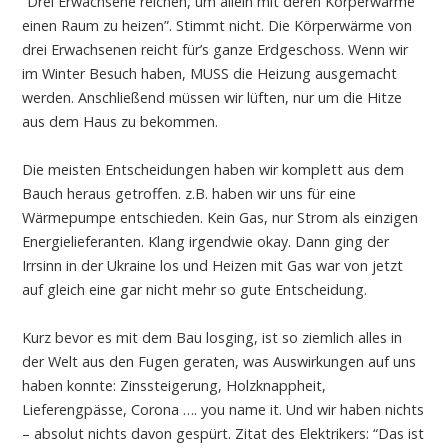
“Drei Erwachsene reichen, um allein mit deren Körperwärme
einen Raum zu heizen”. Stimmt nicht. Die Körperwärme von
drei Erwachsenen reicht für’s ganze Erdgeschoss. Wenn wir
im Winter Besuch haben, MUSS die Heizung ausgemacht
werden. Anschließend müssen wir lüften, nur um die Hitze
aus dem Haus zu bekommen.
Die meisten Entscheidungen haben wir komplett aus dem
Bauch heraus getroffen. z.B. haben wir uns für eine
Wärmepumpe entschieden. Kein Gas, nur Strom als einzigen
Energielieferanten. Klang irgendwie okay. Dann ging der
Irrsinn in der Ukraine los und Heizen mit Gas war von jetzt
auf gleich eine gar nicht mehr so gute Entscheidung.
Kurz bevor es mit dem Bau losging, ist so ziemlich alles in
der Welt aus den Fugen geraten, was Auswirkungen auf uns
haben konnte: Zinssteigerung, Holzknappheit,
Lieferengpässe, Corona …. you name it. Und wir haben nichts
– absolut nichts davon gespürt. Zitat des Elektrikers: “Das ist