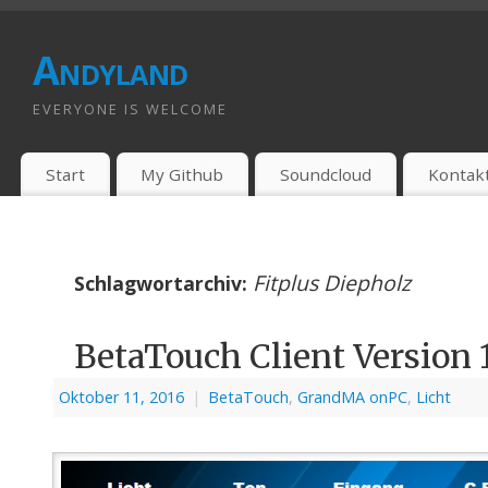
Andyland
EVERYONE IS WELCOME
Start
My Github
Soundcloud
Kontak
Fitplus Diepholz
Schlagwortarchiv:
BetaTouch Client Version 
Oktober 11, 2016
|
BetaTouch
,
GrandMA onPC
,
Licht