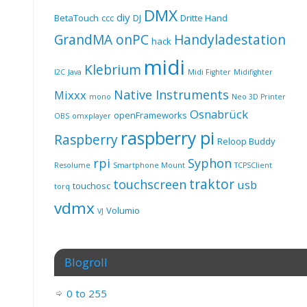
DMX
diy
BetaTouch
ccc
DJ
Dritte Hand
GrandMA onPC
Handyladestation
hack
midi
Klebrium
I2C
Java
Midi Fighter
Midifighter
Native Instruments
Mixxx
mono
Neo 3D Printer
Osnabrück
openFrameworks
OBS
omxplayer
raspberry pi
Raspberry
Reloop Buddy
rpi
Syphon
Resolume
Smartphone Mount
TCPSClient
traktor
touchscreen
usb
touchosc
torq
vdmx
Volumio
VJ
Blogroll
0 to 255