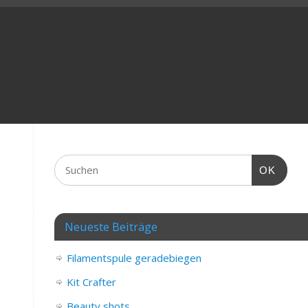
OK
Neueste Beiträge
Filamentspule geradebiegen
Kit Crafter
Beauty shots