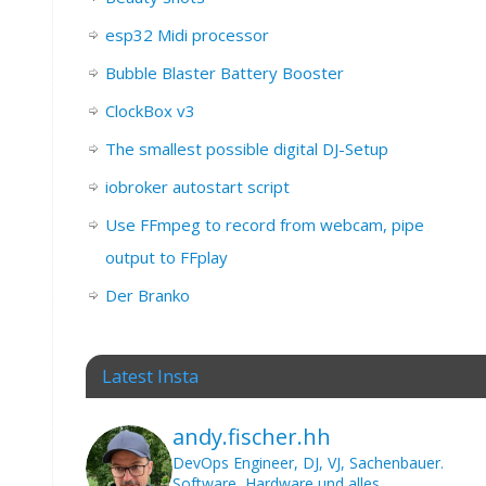
esp32 Midi processor
Bubble Blaster Battery Booster
ClockBox v3
The smallest possible digital DJ-Setup
iobroker autostart script
Use FFmpeg to record from webcam, pipe
output to FFplay
Der Branko
Latest Insta
andy.fischer.hh
DevOps Engineer, DJ, VJ, Sachenbauer.
Software, Hardware und alles