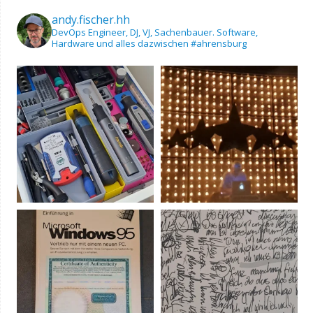
andy.fischer.hh
DevOps Engineer, DJ, VJ, Sachenbauer.
Software,
Hardware und alles dazwischen
#ahrensburg