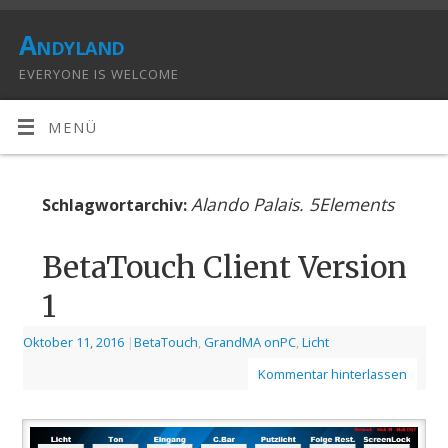
Andyland
EVERYONE IS WELCOME
MENÜ
Alando Palais. 5Elements
Schlagwortarchiv:
BetaTouch Client Version
1
Oktober 11, 2016
|
BetaTouch
,
GrandMA onPC
,
Licht
Kommentar hinterlassen