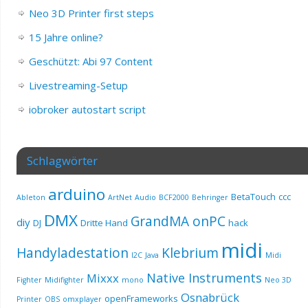
Neo 3D Printer first steps
15 Jahre online?
Geschützt: Abi 97 Content
Livestreaming-Setup
iobroker autostart script
Schlagwörter
arduino
BetaTouch
ccc
Ableton
ArtNet
Audio
BCF2000
Behringer
DMX
GrandMA onPC
diy
DJ
Dritte Hand
hack
midi
Handyladestation
Klebrium
I2C
Java
Midi
Native Instruments
Mixxx
Fighter
Midifighter
mono
Neo 3D
Osnabrück
openFrameworks
Printer
OBS
omxplayer