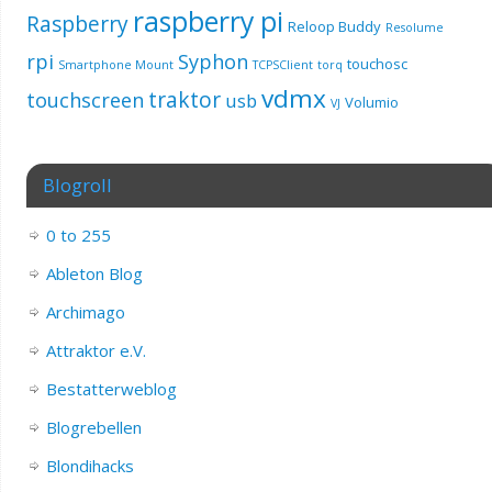
raspberry pi
Raspberry
Reloop Buddy
Resolume
rpi
Syphon
touchosc
Smartphone Mount
TCPSClient
torq
vdmx
traktor
touchscreen
usb
Volumio
VJ
Blogroll
0 to 255
Ableton Blog
Archimago
Attraktor e.V.
Bestatterweblog
Blogrebellen
Blondihacks