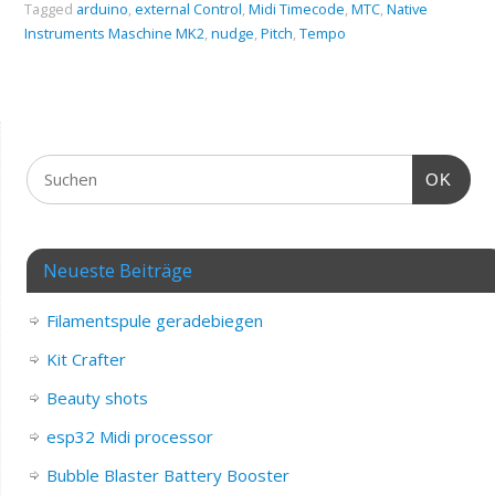
Tagged
arduino
,
external Control
,
Midi Timecode
,
MTC
,
Native
Instruments Maschine MK2
,
nudge
,
Pitch
,
Tempo
OK
Neueste Beiträge
Filamentspule geradebiegen
Kit Crafter
Beauty shots
esp32 Midi processor
Bubble Blaster Battery Booster