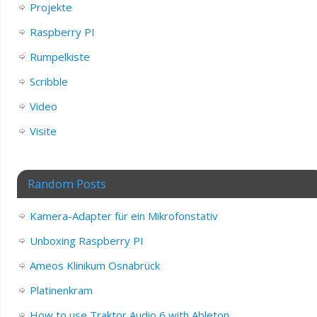
Projekte
Raspberry PI
Rumpelkiste
Scribble
Video
Visite
Random Posts
Kamera-Adapter für ein Mikrofonstativ
Unboxing Raspberry PI
Ameos Klinikum Osnabrück
Platinenkram
How to use Traktor Audio 6 with Ableton