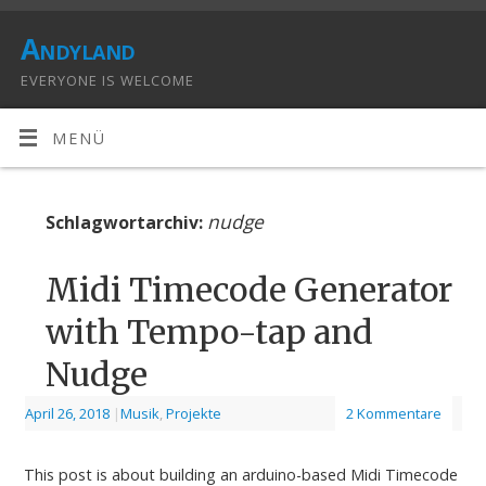
Andyland
EVERYONE IS WELCOME
MENÜ
nudge
Schlagwortarchiv:
Midi Timecode Generator
with Tempo-tap and
Nudge
April 26, 2018
|
Musik
,
Projekte
2 Kommentare
This post is about building an arduino-based Midi Timecode