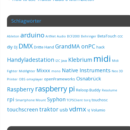
Schlagwörter
arduino
BetaTouch
ccc
Ableton
ArtNet
Audio
BCF2000
Behringer
DMX
GrandMA onPC
diy
DJ
Dritte Hand
hack
midi
Handyladestation
Klebrium
I2C
Java
Midi
Native Instruments
Mixxx
Fighter
Midifighter
mono
Neo 3D
Osnabrück
openFrameworks
Printer
OBS
omxplayer
raspberry pi
Raspberry
Reloop Buddy
Resolume
rpi
Syphon
touchosc
Smartphone Mount
TCPSClient
torq
vdmx
traktor
touchscreen
usb
Volumio
VJ