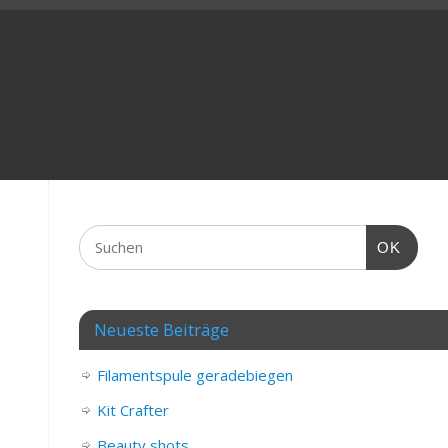
OK
Neueste Beiträge
Filamentspule geradebiegen
Kit Crafter
Beauty shots