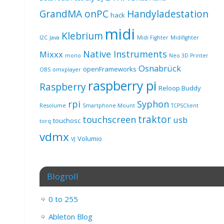
GrandMA onPC
Handyladestation
hack
midi
Klebrium
I2C
Java
Midi Fighter
Midifighter
Native Instruments
Mixxx
mono
Neo 3D Printer
Osnabrück
openFrameworks
OBS
omxplayer
raspberry pi
Raspberry
Reloop Buddy
rpi
Syphon
Resolume
Smartphone Mount
TCPSClient
traktor
touchscreen
usb
touchosc
torq
vdmx
Volumio
VJ
Blogroll
0 to 255
Ableton Blog