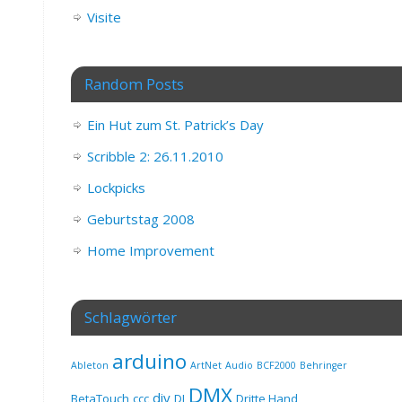
Visite
Random Posts
Ein Hut zum St. Patrick’s Day
Scribble 2: 26.11.2010
Lockpicks
Geburtstag 2008
Home Improvement
Schlagwörter
arduino
Ableton
ArtNet
Audio
BCF2000
Behringer
DMX
diy
BetaTouch
ccc
DJ
Dritte Hand