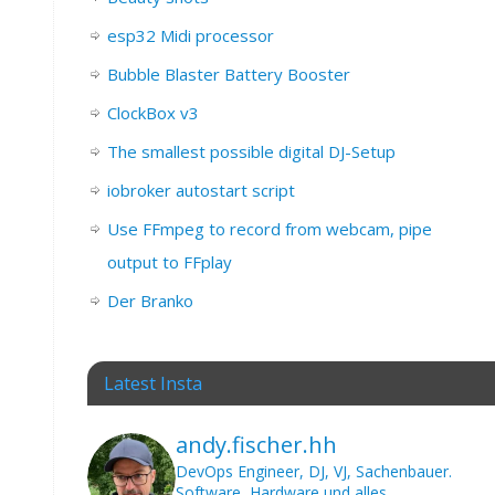
esp32 Midi processor
Bubble Blaster Battery Booster
ClockBox v3
The smallest possible digital DJ-Setup
iobroker autostart script
Use FFmpeg to record from webcam, pipe
output to FFplay
Der Branko
Latest Insta
andy.fischer.hh
DevOps Engineer, DJ, VJ, Sachenbauer.
Software, Hardware und alles