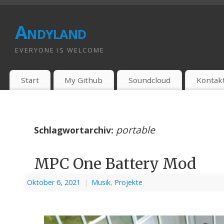
Andyland
EVERYONE IS WELCOME
Start
My Github
Soundcloud
Kontak
portable
Schlagwortarchiv:
MPC One Battery Mod
Oktober 6, 2021
|
Musik
,
Projekte