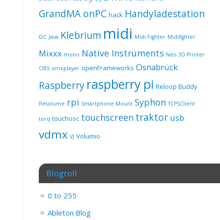
GrandMA onPC
Handyladestation
hack
midi
Klebrium
I2C
Java
Midi Fighter
Midifighter
Native Instruments
Mixxx
mono
Neo 3D Printer
Osnabrück
openFrameworks
OBS
omxplayer
raspberry pi
Raspberry
Reloop Buddy
rpi
Syphon
Resolume
Smartphone Mount
TCPSClient
traktor
touchscreen
usb
touchosc
torq
vdmx
Volumio
VJ
Blogroll
0 to 255
Ableton Blog