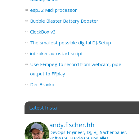
esp32 Midi processor
Bubble Blaster Battery Booster
ClockBox v3
The smallest possible digital DJ-Setup
iobroker autostart script
Use FFmpeg to record from webcam, pipe
output to FFplay
Der Branko
Latest Insta
andy.fischer.hh
DevOps Engineer, DJ, VJ, Sachenbauer.
Software, Hardware und alles