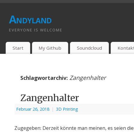
Andyland
EVERYONE IS WELCOME
Start
My Github
Soundcloud
Kontak
Zangenhalter
Schlagwortarchiv:
Zangenhalter
Februar 26, 2018
|
3D Printing
Zugegeben: Derzeit könnte man meinen, es seien die