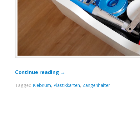
Continue reading
→
Tagged
Klebrium
,
Plastikkarten
,
Zangenhalter