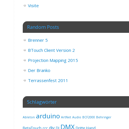
Visite
Random Posts
Brenner 5
BTouch Client Version 2
Projection Mapping 2015
Der Branko
Terrassenfest 2011
Schlagwörter
arduino
Ableton
ArtNet
Audio
BCF2000
Behringer
DMX
diy
BetaTouch
ccc
DJ
Dritte Hand