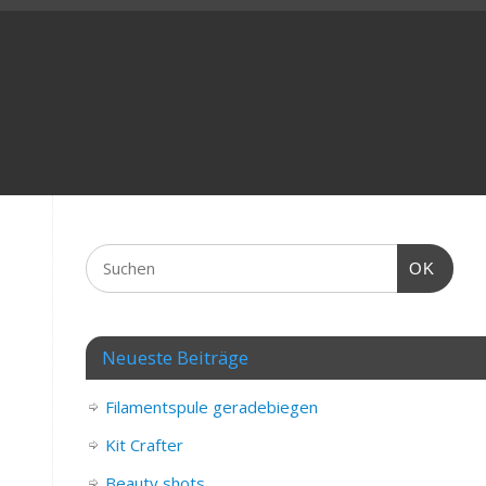
OK
Neueste Beiträge
Filamentspule geradebiegen
Kit Crafter
Beauty shots