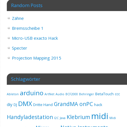
Random Posts
Zähne
Bremsscheibe 1
Micro-USB exacto Hack
Specter
Projection Mapping 2015
Schlagwörter
arduino
BetaTouch
ccc
Ableton
ArtNet
Audio
BCF2000
Behringer
DMX
GrandMA onPC
diy
DJ
Dritte Hand
hack
midi
Handyladestation
Klebrium
I2C
Java
Midi