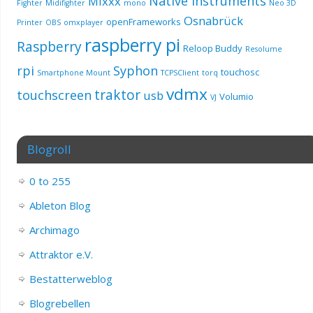
Native Instruments
Mixxx
Fighter
Midifighter
mono
Neo 3D
Osnabrück
openFrameworks
Printer
OBS
omxplayer
raspberry pi
Raspberry
Reloop Buddy
Resolume
rpi
Syphon
touchosc
Smartphone Mount
TCPSClient
torq
vdmx
traktor
touchscreen
usb
Volumio
VJ
Blogroll
0 to 255
Ableton Blog
Archimago
Attraktor e.V.
Bestatterweblog
Blogrebellen