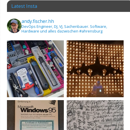
Latest Insta
andy.fischer.hh
DevOps Engineer, DJ, VJ, Sachenbauer.
Software,
Hardware und alles dazwischen
#ahrensburg